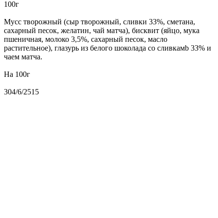
100г
Мусс творожный (сыр творожный, сливки 33%, сметана,
сахарный песок, желатин, чай матча), бисквит (яйцо, мука
пшеничная, молоко 3,5%, сахарный песок, масло
растительное), глазурь из белого шоколада со сливкамb 33% и
чаем матча.
На 100г
304/6/2515