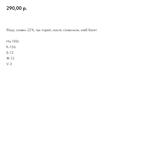
290,00
р.
Яйца, сливки 22%, лук порей, масло сливочное, хлеб багет.
На 100г.
К-156
Б-12
Ж-12
У-3