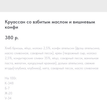
Круассан со взбитым маслом и вишневым
конфи
380
р.
Хлеб бриошь, яйцо, молоко 2,5%, конфи апельсин (фрэш апельсина,
масло сливочное, сахарный песок), крем (творожный сыр, молоко
2,5%, кондитерские сливки 35%, яйцо, сахарный песок, ванильная
паста, желатин, кукурузный крахмал), дольки апельсина, свежие
ягоды(голубика, клубника), мята, сахарный песок, масло сливочное
На 100г.
К-348
Б-7
Ж-20
У-34