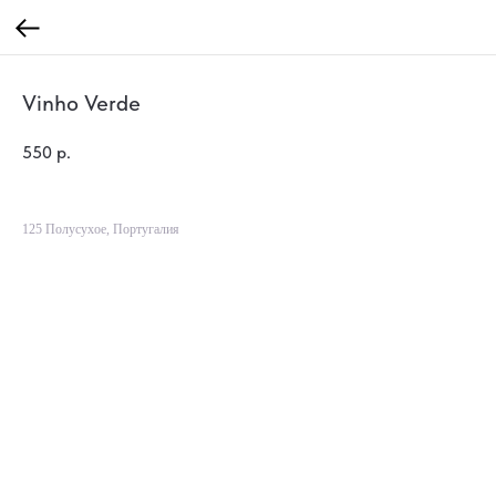
Vinho Verde
550
р.
125 Полусухое, Португалия