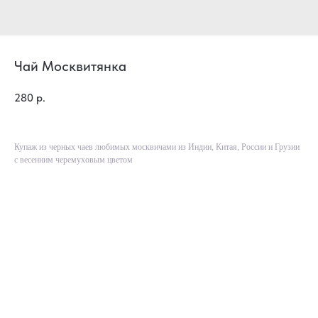
Чай Москвитянка
280
р.
Купаж из черных чаев любимых москвичами из Индии, Китая, России и Грузии
с весенним черемуховым цветом