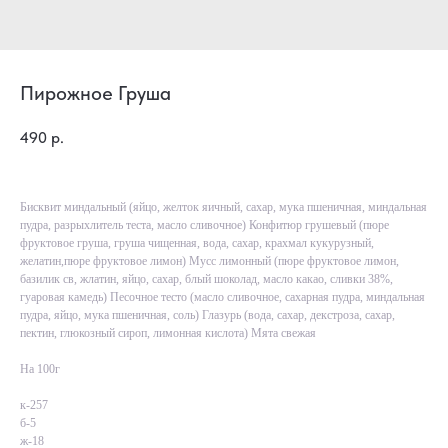
Пирожное Груша
490
р.
Бисквит миндальный (яйцо, желток яичный, сахар, мука пшеничная, миндальная
пудра, разрыхлитель теста, масло сливочное) Конфитюр грушевый (пюре
фруктовое груша, груша чищенная, вода, сахар, крахмал кукурузный,
желатин,пюре фруктовое лимон) Мусс лимонный (пюре фруктовое лимон,
базилик св, жлатин, яйцо, сахар, блый шоколад, масло какао, сливки 38%,
гуаровая камедь) Песочное тесто (масло сливочное, сахарная пудра, миндальная
пудра, яйцо, мука пшеничная, соль) Глазурь (вода, сахар, декстроза, сахар,
пектин, глюкозный сироп, лимонная кислота) Мята свежая
На 100г
к-257
б-5
ж-18