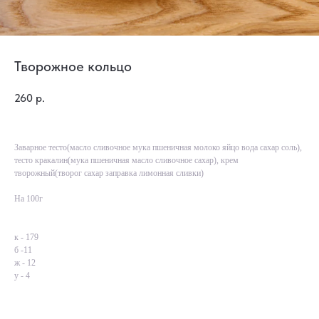
Творожное кольцо
260
р.
Заварное тесто(масло сливочное мука пшеничная молоко яйцо вода сахар соль),
тесто кракалин(мука пшеничная масло сливочное сахар), крем
творожный(творог сахар заправка лимонная сливки)
На 100г
к - 179
б -11
ж - 12
у - 4