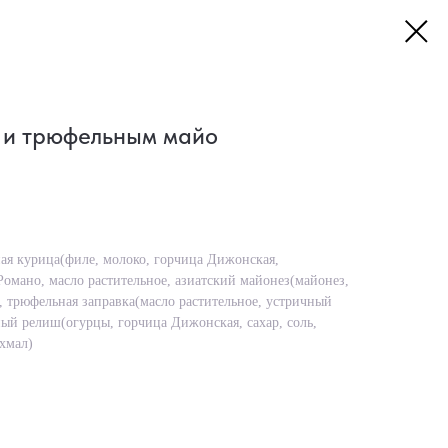
й и трюфельным майо
ая курица(филе, молоко, горчица Дижонская,
 Романо, масло растительное, азиатский майонез(майонез,
, трюфельная заправка(масло растительное, устричный
ный релиш(огурцы, горчица Дижонская, сахар, соль,
хмал)