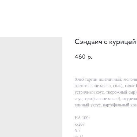
Сэндвич с курице
460
р.
Хлеб тартин пшеничный, молочн
растительное масло, соль), салат
устричный соус, творожный сыр)
соус, трюфельное масло), огуреч
винный уксус, картофельный кра
НА 100г.
к-207
б-7