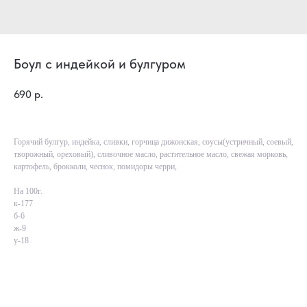
Боул с индейкой и булгуром
690
р.
Горячий булгур, индейка, сливки, горчица дижонская, соусы(устричный, соевый,
творожный, ореховый), сливочное масло, растительное масло, свежая морковь,
картофель, брокколи, чеснок, помидоры черри,
На 100г.
к-177
б-6
ж-9
у-18