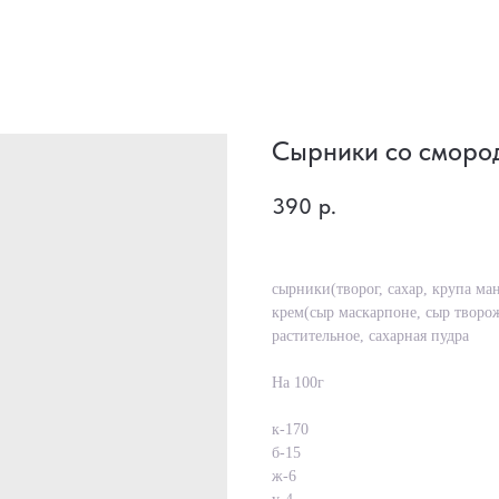
Сырники со сморо
390
р.
сырники(творог, сахар, крупа ман
крем(сыр маскарпоне, сыр творож
растительное, сахарная пудра
На 100г
к-170
б-15
ж-6