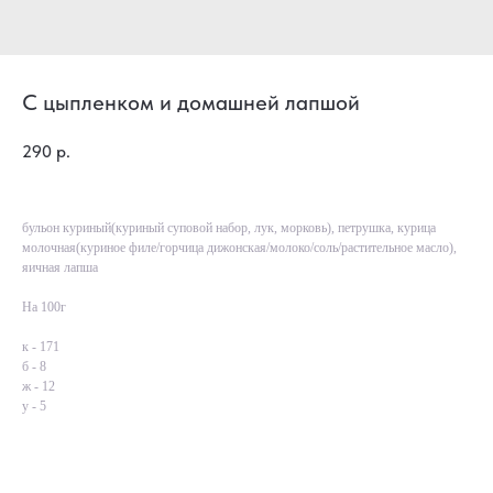
С цыпленком и домашней лапшой
290
р.
бульон куриный(куриный суповой набор, лук, морковь), петрушка, курица
молочная(куриное филе/горчица дижонская/молоко/соль/растительное масло),
яичная лапша
На 100г
к - 171
б - 8
ж - 12
у - 5